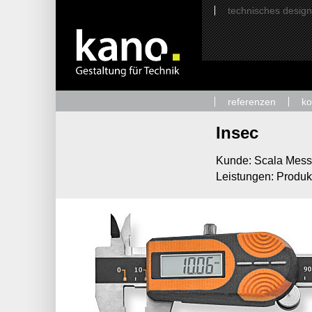
technisches design
referenzen
k
Insec
Kunde:
Scala Mes
Leistungen: Produk