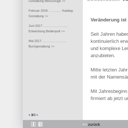
Gestaltung Messzeuge
>>
Februar 2018: ……....... Katalog-
Gestaltung
>>
Veränderung ist
Juni 2017: …………………..
Entwicklung Bedienpult
>>
Seit Jahren habe
kontinuierlich er
Mai 2017: …………………..
Buchgestaltung
>>
und komplexe Lei
anzubieten.
Mitte letzten Ja
mit der Namensä
Mit Jahresbeginn
firmiert ab jetz
<
3
/
3
>
<<
zurück