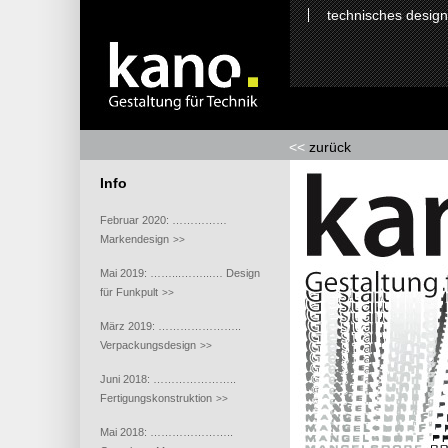
technisches design
<<
zurück
Info
Februar 2020: ……………
Markendesign
>>
Mai 2019: ……...……...… Design
für Funkpult
>>
März 2019: …………………..
Verpackungsdesign
>>
Juni 2018: …………………..
Fertigungskonstruktion
>>
Mai 2018: …………………..