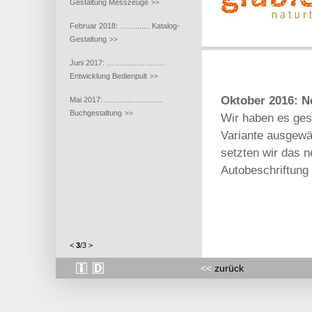
Gestaltung Messzeuge
>>
Februar 2018: ……....... Katalog-
Gestaltung
>>
Juni 2017: …………………..
Entwicklung Bedienpult
>>
Oktober 2016: N
Mai 2017: …………………..
Buchgestaltung
>>
Wir haben es ges
Variante ausgewäh
setzten wir das 
Autobeschriftung
<
3
/
3
>
<<
zurück