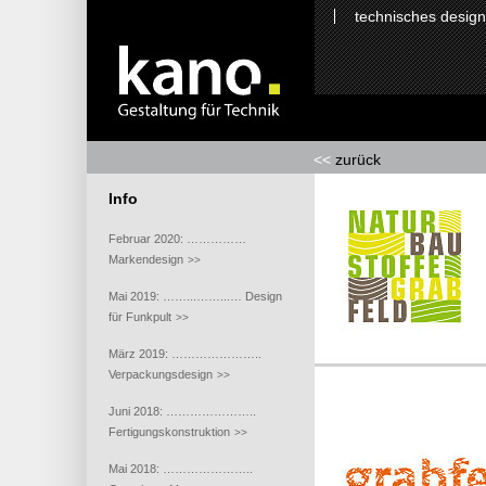
technisches design
<<
zurück
Info
Februar 2020: ……………
Markendesign
>>
Mai 2019: ……...……...… Design
für Funkpult
>>
März 2019: …………………..
Verpackungsdesign
>>
Juni 2018: …………………..
Fertigungskonstruktion
>>
Mai 2018: …………………..