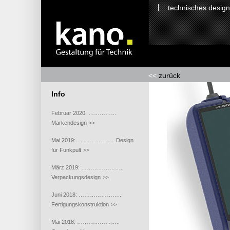
technisches design
<<
zurück
Info
Februar 2020: ……………
Markendesign
>>
Mai 2019: ……...……...… Design
für Funkpult
>>
März 2019: …………………..
Verpackungsdesign
>>
Juni 2018: …………………..
Fertigungskonstruktion
>>
Mai 2018: …………………..