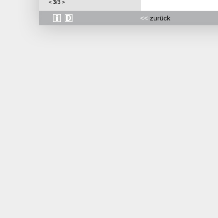
<
3
/
3
>
<<
zurück