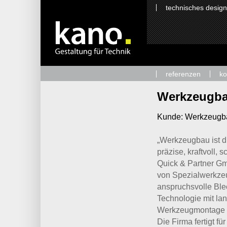
technisches design
referenzen
k
Werkzeugba
Kunde:
Werkzeugb
„Werkzeugbau ist di
präzise, kraftvoll
Quick & Partner Gm
von Spezialwerkzeu
anspruchsvolle Ble
Technologie mit l
Werkzeugmontage 
Die Firma fertigt f